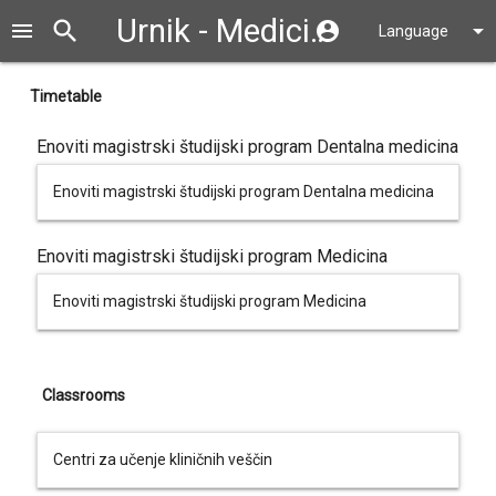
Urnik - Medicinska fakulteta UL
search
close
menu
account_circle
arrow_drop_down
Language
Timetable
Enoviti magistrski študijski program Dentalna medicina
Enoviti magistrski študijski program Dentalna medicina
Enoviti magistrski študijski program Medicina
Enoviti magistrski študijski program Medicina
Classrooms
Centri za učenje kliničnih veščin